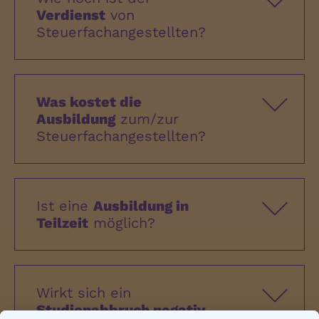
Verdienst
von
Steuerfachangestellten?
Was kostet die
Ausbildung
zum/zur
Steuerfachangestellten?
Ist eine
Ausbildung in
Teilzeit
möglich?
Wirkt sich ein
Studienabbruch negativ