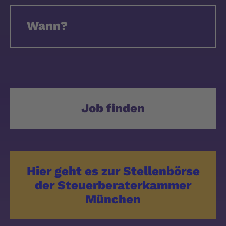
Wann?
«
2026
»
Jan
Feb
Mar
Apr
Job finden
Ma
Jun
Jul
Aug
Sep
Okt
Nov
Dez
Hier geht es zur Stellenbörse
Heute
der Steuerberaterkammer
löschen
München