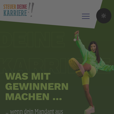
Navigation
🔆
überspringen
WAS MIT
GEWINNERN
MACHEN …
… wenn dein Mandant aus