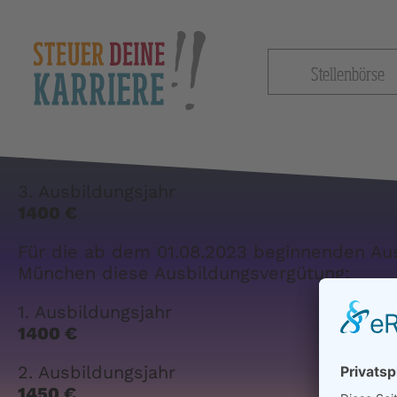
Für die ab dem 01.08.2027 beginnenden Aus
Sachsen diese Ausbildungsvergütung:
1. Ausbildungsjahr
Stellenbörse
Navigation
1200 €
überspringen
2. Ausbildungsjahr
1300 €
3. Ausbildungsjahr
1400 €
Für die ab dem 01.08.2023 beginnenden Aus
München diese Ausbildungsvergütung:
1. Ausbildungsjahr
1400 €
2. Ausbildungsjahr
1450 €