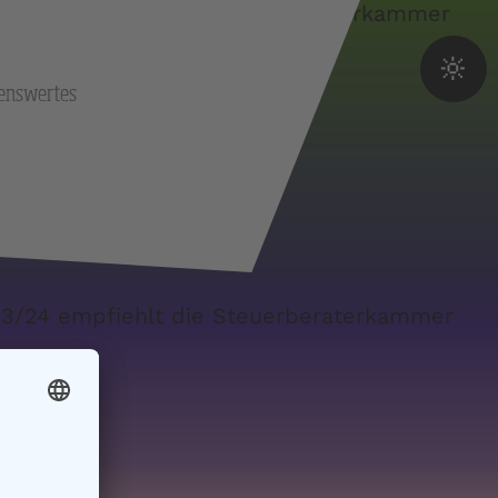
27/28 empfiehlt die Steuerberaterkammer
🔆
enswertes
023/24 empfiehlt die Steuerberaterkammer